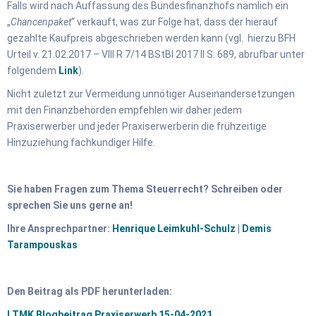
Falls wird nach Auffassung des Bundesfinanzhofs nämlich ein
„
Chancenpaket
“ verkauft, was zur Folge hat, dass der hierauf
gezahlte Kaufpreis abgeschrieben werden kann (vgl. hierzu BFH
Urteil v. 21.02.2017 – VIII R 7/14 BStBl 2017 II S. 689, abrufbar unter
folgendem
Link
).
Nicht zuletzt zur Vermeidung unnötiger Auseinandersetzungen
mit den Finanzbehörden empfehlen wir daher jedem
Praxiserwerber und jeder Praxiserwerberin die frühzeitige
Hinzuziehung fachkundiger Hilfe.
Sie haben Fragen zum Thema Steuerrecht?
Schreiben oder
sprechen Sie uns gerne an!
Ihre Ansprechpartner:
Henrique Leimkuhl-Schulz
|
Demis
Tarampouskas
Den Beitrag als PDF herunterladen:
LTMK Blogbeitrag Praxiserwerb 15-04-2021