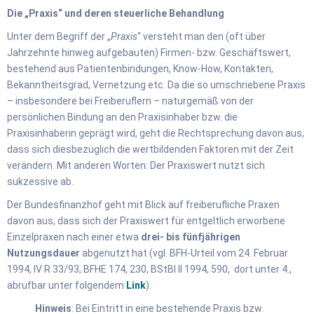
Die „Praxis“ und deren steuerliche Behandlung
Unter dem Begriff der „
Praxis
“ versteht man den (oft über
Jahrzehnte hinweg aufgebauten) Firmen- bzw. Geschäftswert,
bestehend aus Patientenbindungen, Know-How, Kontakten,
Bekanntheitsgrad, Vernetzung etc. Da die so umschriebene Praxis
– insbesondere bei Freiberuflern – naturgemäß von der
persönlichen Bindung an den Praxisinhaber bzw. die
Praxisinhaberin geprägt wird, geht die Rechtsprechung davon aus,
dass sich diesbezüglich die wertbildenden Faktoren mit der Zeit
verändern. Mit anderen Worten: Der Praxiswert nutzt sich
sukzessive ab.
Der Bundesfinanzhof geht mit Blick auf freiberufliche Praxen
davon aus, dass sich der Praxiswert für entgeltlich erworbene
Einzelpraxen nach einer etwa
drei- bis fünfjährigen
Nutzungsdauer
abgenutzt hat (vgl. BFH-Urteil vom 24. Februar
1994, IV R 33/93, BFHE 174, 230, BStBl II 1994, 590, dort unter 4.,
abrufbar unter folgendem
Link
).
Hinweis
: Bei Eintritt in eine bestehende Praxis bzw.