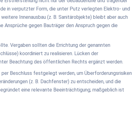
e Erstherstellung nicht nur der Gebäudehülle und tragender
e in verputzter Form, die unter Putz verlegten Elektro- und
 weitere Innenausbau (z. B. Sanitärobjekte) bleibt aber auch
iche Ansprüche gegen Bauträger den Anspruch gegen die
llte. Vergaben sollten die Errichtung der genannten
lüsse) koordiniert zu realisieren. Lücken der
unter Beachtung des öffentlichen Rechts ergänzt werden.
n per Beschluss festgelegt werden, um Überforderungsrisiken
eränderungen (z. B. Dachfenster) zu entscheiden, und die
 begründet eine relevante Beeinträchtigung; maßgeblich ist