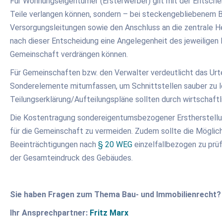
Für Wohnungseigentümer (Ersterwerber) gilt mit der Entschei
Teile verlangen können, sondern – bei steckengebliebenem Ba
Versorgungsleitungen sowie den Anschluss an die zentrale Heiz
nach dieser Entscheidung eine Angelegenheit des jeweiligen
Gemeinschaft verdrängen können.
Für Gemeinschaften bzw. den Verwalter verdeutlicht das Urtei
Sonderelemente mitumfassen, um Schnittstellen sauber zu lös
Teilungserklärung/Aufteilungspläne sollten durch wirtschaf
Die Kostentragung sondereigentumsbezogener Erstherstellung
für die Gemeinschaft zu vermeiden. Zudem sollte die Möglichk
Beeinträchtigungen nach
§ 20 WEG
einzelfallbezogen zu prüf
der Gesamteindruck des Gebäudes.
Sie haben Fragen zum Thema Bau- und Immobilienrecht? 
Ihr Ansprechpartner:
Fritz Marx