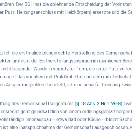
ehören. Der BGH hat die ablehnende Entscheidung der Vorinstanze
ter Putz, Heizungsanschluss mit Heizkörpern) ersetzte und die 
tzlich die erstmalige plangerechte Herstellung des Gemeinscha
ekten umfasst der Erstherstellungsanspruch im räumlichen Berei
er nichttragender Wände in verputzter Form, die unter Putz verl
gründet das vor allem mit Praktikabilität und dem mitgliedschaf
ten Absperrmöglichkeit herstellt, ist eine scharfe Trennung zw
altung des Gemeinschaftseigentums (
§ 18 Abs. 2 Nr. 1 WEG
) zwi
srecht geht grundsätzlich von einem ordnungsgemäß hergeste
 vollständige Innenausbau – etwa Bad oder Küche – bleibt Sache
 ist eine Inanspruchnahme der Gemeinschaft ausgeschlossen, we