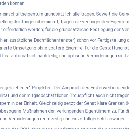
rden können.
nschaftseigentum grundsätzlich alle tragen. Soweit die Gemei
ellungsleistungen übernimmt, tragen die verlangenden Eigentüm
erforderlich werden; für die grundsätzliche Festlegung der Verw
n (hier: zusätzliche Dachflächenfenster) schon vor Fertigstell
rierte Umsetzung ohne spätere Eingriffe. Für die Gestattung is
riff ist automatisch nachteilig, und optische Veränderungen si
eckengebliebenen“ Projekten: Der Anspruch des Ersterwerbers en
ität und der mitgliedschaftlichen Treuepflicht auch nichttrage
ern in der Einheit. Gleichzeitig setzt der Senat klare Grenzen (
bezogene Maßnahmen den verlangenden Eigentümern zu. Für die P
iche Veränderungen rechtzeitig und einzelfallgerecht abwägen.