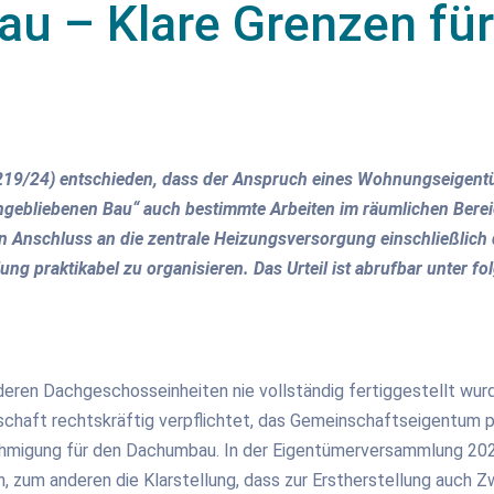
au – Klare Grenzen fü
219/24) entschieden, dass der Anspruch eines Wohnungseigentüm
ebliebenen Bau“ auch bestimmte Arbeiten im räumlichen Bereic
n Anschluss an die zentrale Heizungsversorgung einschließlich d
lung praktikabel zu organisieren. Das Urteil ist abrufbar unter 
deren Dachgeschosseinheiten nie vollständig fertiggestellt wu
chaft rechtskräftig verpflichtet, das Gemeinschaftseigentum p
nehmigung für den Dachumbau. In der Eigentümerversammlung 202
 zum anderen die Klarstellung, dass zur Erstherstellung auch Z