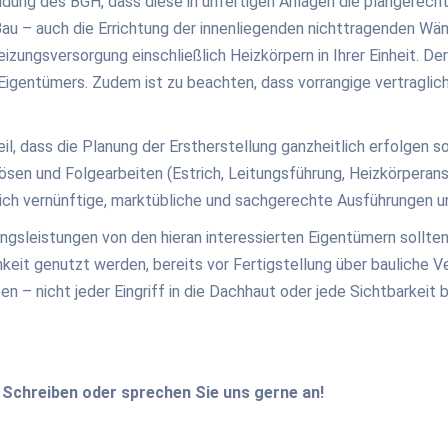
dung des BGH, dass diese in unfertigen Anlagen die plangerecht
u – auch die Errichtung der innenliegenden nichttragenden Wänd
ungsversorgung einschließlich Heizkörpern in Ihrer Einheit. Der
 Eigentümers. Zudem ist zu beachten, dass vorrangige vertragl
l, dass die Planung der Erstherstellung ganzheitlich erfolgen so
en und Folgearbeiten (Estrich, Leitungsführung, Heizkörperansch
tlich vernünftige, marktübliche und sachgerechte Ausführungen 
sleistungen von den hieran interessierten Eigentümern sollte
eit genutzt werden, bereits vor Fertigstellung über bauliche V
en – nicht jeder Eingriff in die Dachhaut oder jede Sichtbarkeit
Schreiben oder sprechen Sie uns gerne an!